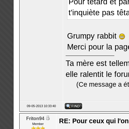
Pour têtard et pa
t'inquiète pas têt
Grumpy rabbit
Merci pour la page
Ta mère est telle
elle ralentit le for
(Ce message a été
09-05-2013 10:33:40
Friton94
RE: Pour ceux qui l'o
Member