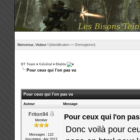
Bienvenue, Visiteur ! (
Identification
—
S'enregistrer
)
BT Team
»
Général
»
Blabla
Pour ceux qui l'on pas vu
Pour ceux qui l'on pas vu
Auteur
Message
Friton94
Pour ceux qui l'on pas
Member
Donc voilà pour ceux
Messages : 122
Inscription : Apr 2013