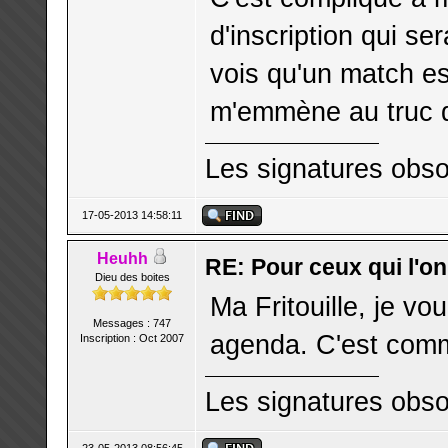
d'inscription qui se
vois qu'un match es
m'emmène au truc d'
Les signatures obso
17-05-2013 14:58:11
Heuhh
RE: Pour ceux qui l'o
Dieu des boites
Ma Fritouille, je vo
Messages : 747
agenda. C'est comme
Inscription : Oct 2007
Les signatures obso