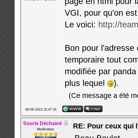
page en html pour l
VGI, pour qu'on est 
Le voici:
http://team
Bon pour l'adresse 
temporaire tout co
modifiée par panda 
plus lequel
).
(Ce message a été mo
08-05-2013 15:47:16
Souris Déchainé
RE: Pour ceux qui l
Modérateur