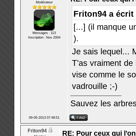
Modérateur
Friton94 a écrit 
[...] (il manque 
Messages : 113
).
Inscription : Nov 2004
Je sais lequel... M
T'as vraiment de 
vise comme le so
vadrouille ;-)
Sauvez les arbre
09-05-2013 07:48:51
Friton94
RE: Pour ceux qui l'o