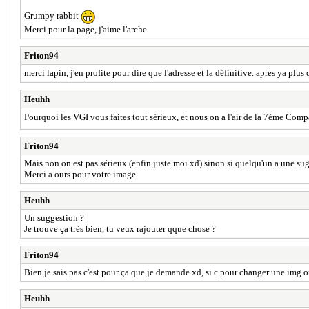
Grumpy rabbit
Merci pour la page, j'aime l'arche
Friton94
merci lapin, j'en profite pour dire que l'adresse et la définitive. après ya plus
Heuhh
Pourquoi les VGI vous faites tout sérieux, et nous on a l'air de la 7ème Com
Friton94
Mais non on est pas sérieux (enfin juste moi xd) sinon si quelqu'un a une sugg
Merci a ours pour votre image
Heuhh
Un suggestion ?
Je trouve ça très bien, tu veux rajouter qque chose ?
Friton94
Bien je sais pas c'est pour ça que je demande xd, si c pour changer une img o
Heuhh