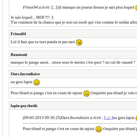
Friton94 a écrit :
[...] (il manque un joueur dessus je sais plus lequel
Je sais lequel... MOI !!!! :'(
T'as vraiment de la chance que je sois un noob qui vise comme le soldat alle
Friton94
Lol il faut que tu tues panda et pas moi
Roustouti
manque le pango aussi... sinon sous le moino c'est quoi ? un cul de canard ?
Ours.Incendiaire
un gros lapin
Pour têtard et pango c'est en cours de rajout
t'inquiète pas têtard je vais 
lapin-psychotik
(09-05-2013 09:30:25)
Ours.Incendiaire a écrit :
[ -> ]
un gros lapin
Pour têtard et pango c'est en cours de rajout
t'inquiète pas têtard 