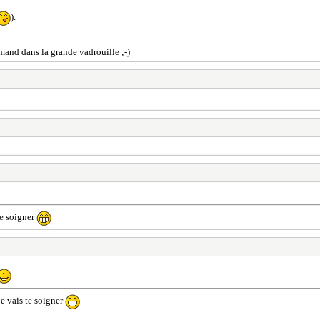
).
mand dans la grande vadrouille ;-)
te soigner
je vais te soigner