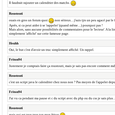
Il faudrait rajouter un calendrier des matchs.
Roustouti
ouais en gros un forum quoi
non sérieux... j'suis tjrs un peu agacé par le
Après, si ca peut aider à se 'rappeler' (quand même....) pourquoi pas !
Mais alors, sans aucune possibilités de commentaires pour le 'lecteur'. A la lim
simplement 'affiché' sur cette fameuse page.
Heuhh
Oui, le but c'est d'avoir un truc simplement affiché. Un rappel.
Friton94
Justement je comptais faire ça roustouti, mais je sais pas encore comment md
Roustouti
c'est un script java le calendrier chez nous non ? Pas moyen de l'appeler depu
Friton94
J'ai vu ca pendant ma pause et c du script avec du php ou du css je sais plus. J
Roustouti
mais qui est trop trop top mon friton