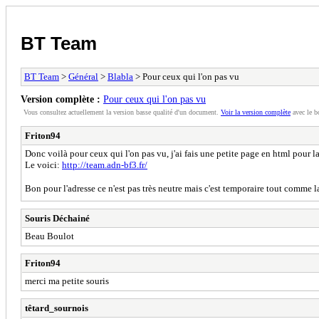
BT Team
BT Team
>
Général
>
Blabla
> Pour ceux qui l'on pas vu
Version complète :
Pour ceux qui l'on pas vu
Vous consultez actuellement la version basse qualité d'un document.
Voir la version complète
avec le b
Friton94
Donc voilà pour ceux qui l'on pas vu, j'ai fais une petite page en html pour l
Le voici:
http://team.adn-bf3.fr/
Bon pour l'adresse ce n'est pas très neutre mais c'est temporaire tout comme 
Souris Déchainé
Beau Boulot
Friton94
merci ma petite souris
têtard_sournois