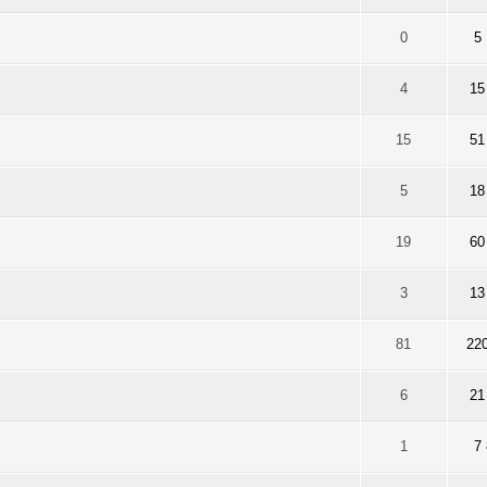
r 5 en moyenne
1
2
3
4
5
0
5
r 5 en moyenne
1
2
3
4
5
4
15
r 5 en moyenne
1
2
3
4
5
15
51
r 5 en moyenne
1
2
3
4
5
5
18
r 5 en moyenne
1
2
3
4
5
19
60
r 5 en moyenne
1
2
3
4
5
3
13
r 5 en moyenne
1
2
3
4
5
81
22
r 5 en moyenne
1
2
3
4
5
6
21
r 5 en moyenne
1
2
3
4
5
1
7