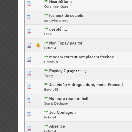
HearthStone
0 Votes - 0 su
Ours.Incendiaire
les jeux de société
0 Votes - 0 su
panda-hargneux
desolé ....
0 Votes - 0 su
Eldr4
Non Topsy pas toi
0 Votes - 0 su
Friton94
modem routeur remplacant freebox
0 Votes - 0 su
Roustouti
Payday 2
(Pages :
1
2
)
0 Votes - 0 su
Topsy
Jeu vidéo = drogue dure, merci France 2
0 Votes - 0 su
Eeyore85
No more room in hell
0 Votes - 0 su
Souris Déchainé
Jeu Contagion
0 Votes - 0 su
Friton94
Absence
0 Votes - 0 su
Friton94