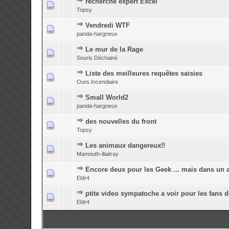
recherche expert Excel
0 Votes - 0 su
Topsy
Vendredi WTF
0 Votes - 0 su
panda-hargneux
Le mur de la Rage
0 Votes - 0 su
Souris Déchainé
Liste des meilleures requêtes saisies
0 Votes - 0 su
Ours.Incendiaire
Small World2
0 Votes - 0 su
panda-hargneux
des nouvelles du front
0 Votes - 0 su
Topsy
Les animaux dangereux!!
0 Votes - 0 su
Mamouth-illaitray
Encore deux pour les Geek ... mais dans un au
0 Votes - 0 su
Eldr4
ptite video sympatoche a voir pour les fans de
0 Votes - 0 su
Eldr4