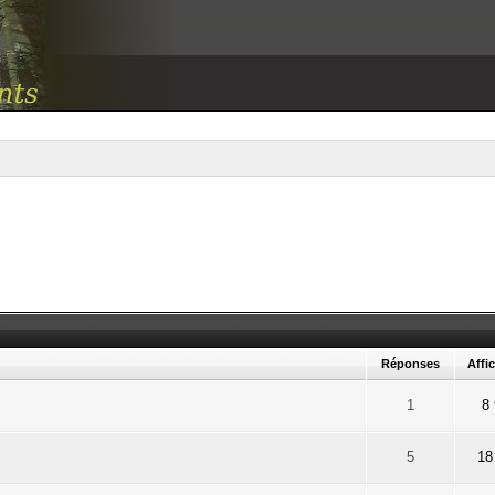
Réponses
Affi
r 5 en moyenne
1
2
3
4
5
1
8
r 5 en moyenne
1
2
3
4
5
5
18