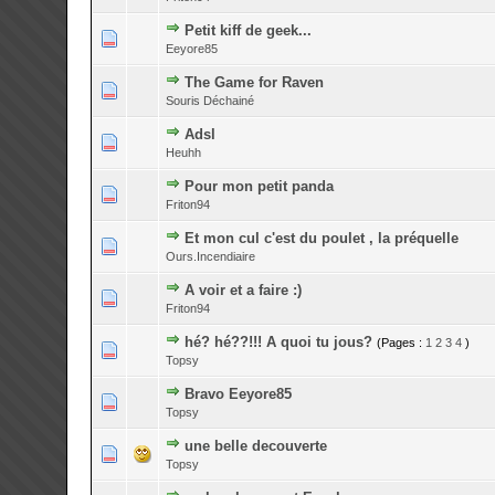
Petit kiff de geek...
0 Votes - 0 su
Eeyore85
The Game for Raven
0 Votes - 0 su
Souris Déchainé
Adsl
0 Votes - 0 su
Heuhh
Pour mon petit panda
0 Votes - 0 su
Friton94
Et mon cul c'est du poulet , la préquelle
0 Votes - 0 su
Ours.Incendiaire
A voir et a faire :)
0 Votes - 0 su
Friton94
hé? hé??!!! A quoi tu jous?
(Pages :
1
2
3
4
)
0 Votes - 0 su
Topsy
Bravo Eeyore85
0 Votes - 0 su
Topsy
une belle decouverte
0 Votes - 0 su
Topsy