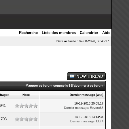
Recherche
Liste des membres
Calendrier
Aide
Date actuelle :
07-08-2026, 06:45:27
Marquer ce forum comme lu
|
S'abonner à ce forum
chages
Note
Dernier message
[
asc
]
16-12-2013 20:05:17
 941
Dernier message
:
Eeyore85
14-12-2013 13:14:34
 703
Dernier message
:
Eldr4