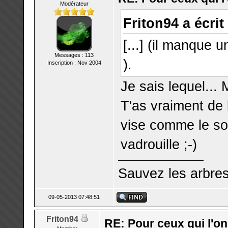
Modérateur
Friton94 a écrit 
[...] (il manque 
Messages : 113
).
Inscription : Nov 2004
Je sais lequel... M
T'as vraiment de 
vise comme le so
vadrouille ;-)
Sauvez les arbre
09-05-2013 07:48:51
Friton94
RE: Pour ceux qui l'o