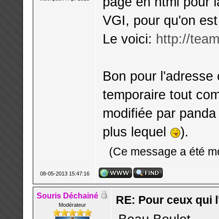
page en html pour l
VGI, pour qu'on est 
Le voici:
http://team
Bon pour l'adresse 
temporaire tout co
modifiée par panda 
plus lequel
).
(Ce message a été mo
08-05-2013 15:47:16
Souris Déchainé
RE: Pour ceux qui l
Modérateur