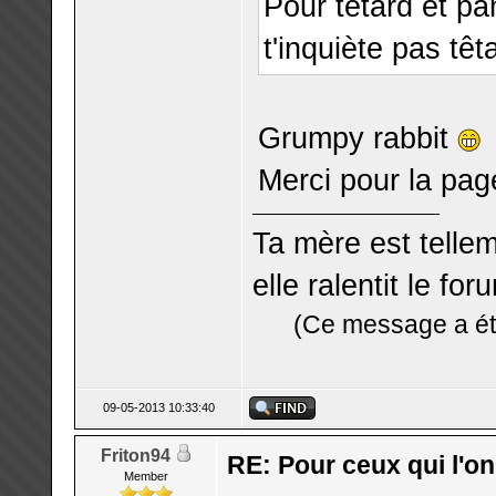
Pour têtard et pa
t'inquiète pas têt
Grumpy rabbit
Merci pour la page
Ta mère est telle
elle ralentit le for
(Ce message a été
09-05-2013 10:33:40
Friton94
RE: Pour ceux qui l'o
Member