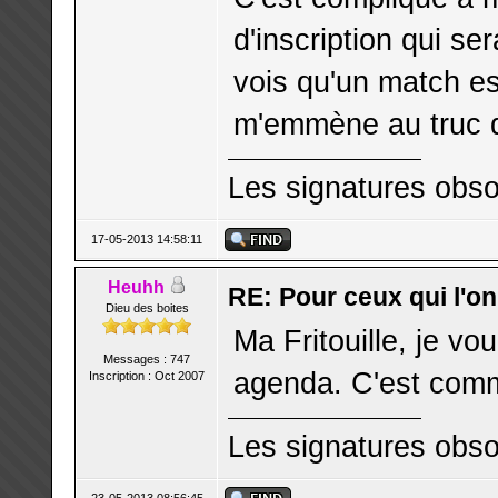
d'inscription qui se
vois qu'un match es
m'emmène au truc d'
Les signatures obso
17-05-2013 14:58:11
Heuhh
RE: Pour ceux qui l'o
Dieu des boites
Ma Fritouille, je vo
Messages : 747
agenda. C'est comme
Inscription : Oct 2007
Les signatures obso