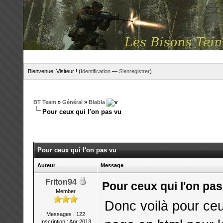
Bienvenue, Visiteur ! (
Identification
—
S'enregistrer
)
BT Team
»
Général
»
Blabla
Pour ceux qui l'on pas vu
Pour ceux qui l'on pas vu
Auteur
Message
Friton94
Pour ceux qui l'on pas
Member
Donc voilà pour ceux
Messages : 122
Inscription : Apr 2013