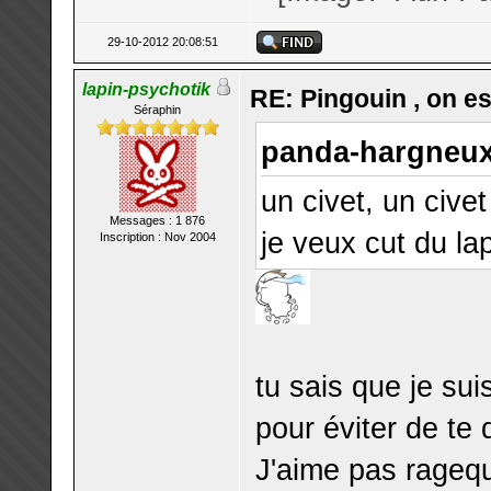
29-10-2012 20:08:51
lapin-psychotik
RE: Pingouin , on est
Séraphin
panda-hargneux 
un civet, un civet
Messages : 1 876
je veux cut du lap
Inscription : Nov 2004
tu sais que je su
pour éviter de te 
J'aime pas ragequ