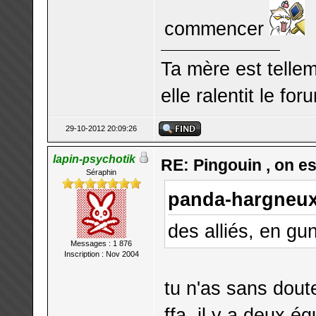
commencer
Ta mère est telle
elle ralentit le for
29-10-2012 20:09:26
lapin-psychotik
RE: Pingouin , on est
Séraphin
panda-hargneux 
des alliés, en gu
Messages : 1 876
Inscription : Nov 2004
tu n'as sans dout
ffa. il y a deux é