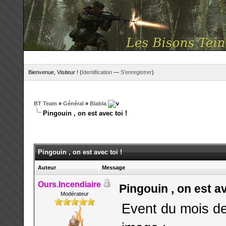
Bienvenue, Visiteur ! (
Identification
—
S'enregistrer
)
BT Team
»
Général
»
Blabla
Pingouin , on est avec toi !
Pingouin , on est avec toi !
Auteur
Message
Ours.Incendiaire
Pingouin , on est av
Modérateur
Event du mois de