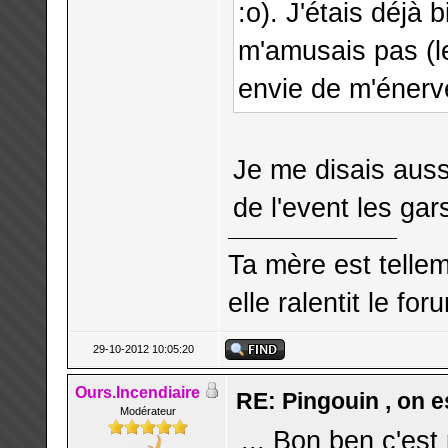
:o). J'étais déjà 
m'amusais pas (le
envie de m'énerve
Je me disais aussi
de l'event les gars
Ta mère est telle
elle ralentit le for
29-10-2012 10:05:20
Ours.Incendiaire
RE: Pingouin , on es
Modérateur
... Bon ben c'es