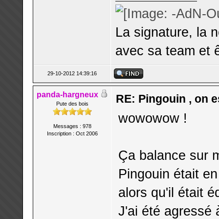
La signature, la 
avec sa team et ê
29-10-2012 14:39:16
panda-hargneux
RE: Pingouin , on es
Pute des bois
wowowow !
Messages : 978
Inscription : Oct 2006
Ça balance sur mo
Pingouin était e
alors qu'il était
J'ai été agressé 