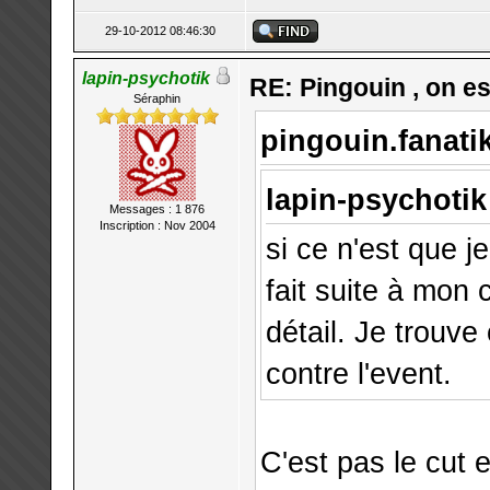
29-10-2012 08:46:30
lapin-psychotik
RE: Pingouin , on est
Séraphin
pingouin.fanatik
lapin-psychotik 
Messages : 1 876
Inscription : Nov 2004
si ce n'est que j
fait suite à mon 
détail. Je trouve
contre l'event.
C'est pas le cut 