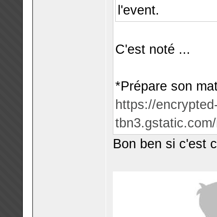
l'event.
C'est noté ...
*Prépare son maté
https://encrypted
tbn3.gstatic.co
Bon ben si c'est 