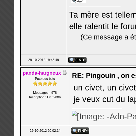
Ta mère est telle
elle ralentit le for
(Ce message a été
29-10-2012 19:43:49
panda-hargneux
RE: Pingouin , on es
Pute des bois
un civet, un civet
Messages : 978
je veux cut du lap
Inscription : Oct 2006
29-10-2012 20:02:14