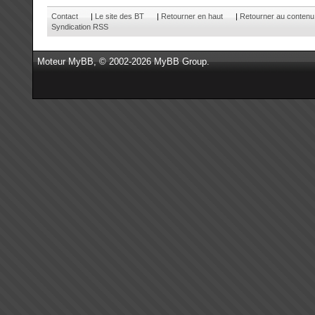
Contact
|
Le site des BT
|
Retourner en haut
|
Retourner au contenu
Syndication RSS
Moteur
MyBB
, © 2002-2026
MyBB Group
.