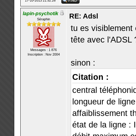
17-10-2013 21:52:26
lapin-psychotik
RE: Adsl
Séraphin
tu es visiblement 
tête avec l'ADSL 
Messages : 1 876
Inscription : Nov 2004
sinon :
Citation :
central télépho
longueur de lign
affaiblissement t
état de la ligne 