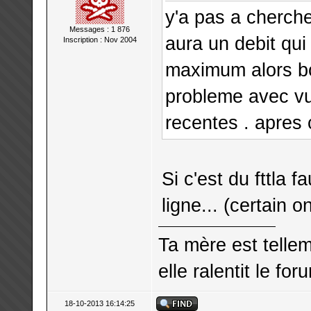
y'a pas a cherche
Messages : 1 876
aura un debit qui
Inscription : Nov 2004
maximum alors bo
probleme avec vu 
recentes . apres c
Si c'est du fttla f
ligne... (certain 
Ta mère est telle
elle ralentit le for
18-10-2013 16:14:25