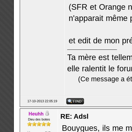
(SFR et Orange ne
n'apparait même p
et edit de mon p
Ta mère est telle
elle ralentit le for
(Ce message a été
17-10-2013 22:05:19
Heuhh
RE: Adsl
Dieu des boites
Bouygues, ils me m