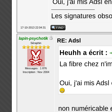
Oui, j'ai mis Adsl e
Les signatures obso
17-10-2013 22:04:31
lapin-psychotik
RE: Adsl
Séraphin
Heuhh a écrit :
La fibre chez n'i
Messages : 1 876
Inscription : Nov 2004
Oui, j'ai mis Adsl
non numéricable 