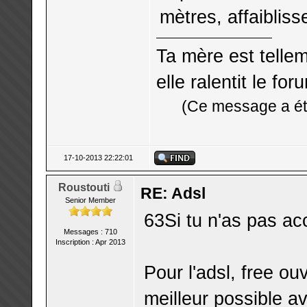
mètres, affaiblis
Ta mère est telle
elle ralentit le for
(Ce message a été
17-10-2013 22:22:01
Roustouti
RE: Adsl
Senior Member
63Si tu n'as pas acc
Messages : 710
Inscription : Apr 2013
Pour l'adsl, free ou
meilleur possible a