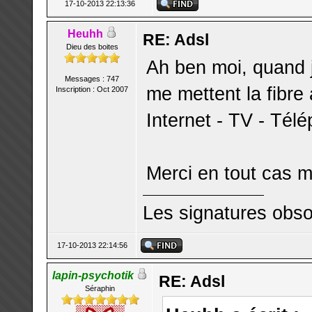
17-10-2013 22:13:36
Heuhh
RE: Adsl
Dieu des boites
Ah ben moi, quand j
Messages : 747
me mettent la fibre 
Inscription : Oct 2007
Internet - TV - Télé
Merci en tout cas m
Les signatures obso
17-10-2013 22:14:56
lapin-psychotik
RE: Adsl
Séraphin