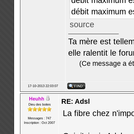
débit maximum e
débit maximum es
source
Ta mère est telle
elle ralentit le for
(Ce message a été
17-10-2013 22:03:07
Heuhh
RE: Adsl
Dieu des boites
La fibre chez n'imp
Messages : 747
Inscription : Oct 2007