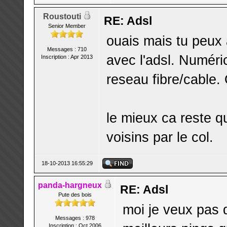
Roustouti
RE: Adsl
Senior Member
ouais mais tu peux
Messages : 710
avec l'adsl. Numéri
Inscription : Apr 2013
reseau fibre/cable. 
le mieux ca reste 
voisins par le col.
18-10-2013 16:55:29
panda-hargneux
RE: Adsl
Pute des bois
moi je veux pas 
Messages : 978
Inscription : Oct 2006