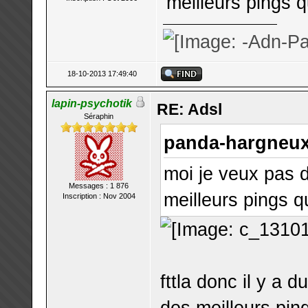
meilleurs pings q
18-10-2013 17:49:40
lapin-psychotik
RE: Adsl
Séraphin
panda-hargneux 
moi je veux pas d
Messages : 1 876
meilleurs pings q
Inscription : Nov 2004
fttla donc il y a d
des meilleurs pin