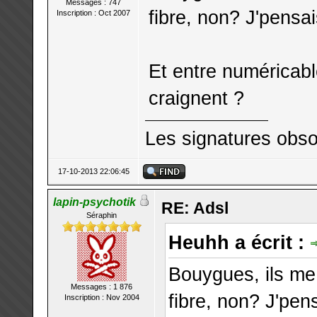
Messages : 747
fibre, non? J'pensai
Inscription : Oct 2007
Et entre numéricabl
craignent ?
Les signatures obso
17-10-2013 22:06:45
lapin-psychotik
RE: Adsl
Séraphin
Heuhh a écrit :
Bouygues, ils me
Messages : 1 876
fibre, non? J'pens
Inscription : Nov 2004