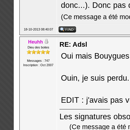
donc...). Donc pas d
(Ce message a été modi
18-10-2013 08:40:07
Heuhh
RE: Adsl
Dieu des boites
Oui mais Bouygues =
Messages : 747
Inscription : Oct 2007
Ouin, je suis perdu.
EDIT : j'avais pas v
Les signatures obso
(Ce message a été m