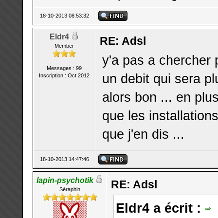
18-10-2013 08:53:32
Eldr4
RE: Adsl
Member
y'a pas a chercher p
Messages : 99
un debit qui sera p
Inscription : Oct 2012
alors bon ... en pl
que les installation
que j'en dis ...
18-10-2013 14:47:46
lapin-psychotik
RE: Adsl
Séraphin
Eldr4 a écrit :