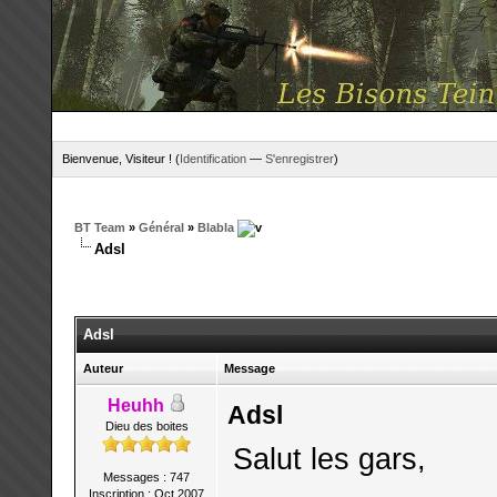
Bienvenue, Visiteur ! (
Identification
—
S'enregistrer
)
BT Team
»
Général
»
Blabla
Adsl
Adsl
Auteur
Message
Heuhh
Adsl
Dieu des boites
Salut les gars,
Messages : 747
Inscription : Oct 2007