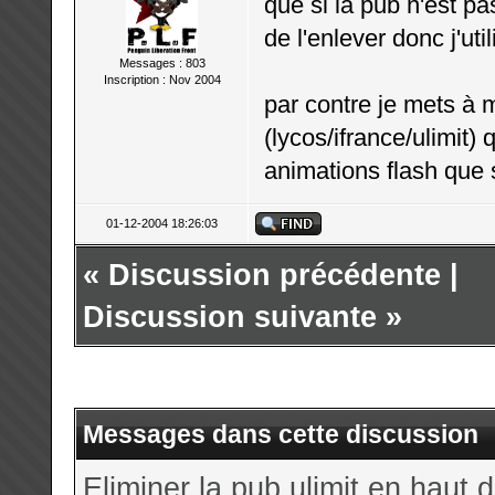
que si la pub n'est pa
de l'enlever donc j'ut
Messages : 803
Inscription : Nov 2004
par contre je mets à 
(lycos/ifrance/ulimit) q
animations flash que
01-12-2004 18:26:03
«
Discussion précédente
|
Discussion suivante
»
Messages dans cette discussion
Eliminer la pub ulimit en haut 