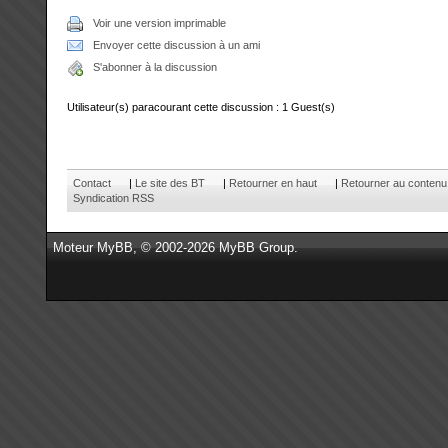
Voir une version imprimable
Envoyer cette discussion à un ami
S'abonner à la discussion
Utilisateur(s) paracourant cette discussion : 1 Guest(s)
Contact
|
Le site des BT
|
Retourner en haut
|
Retourner au contenu
Syndication RSS
Moteur
MyBB
, © 2002-2026
MyBB Group
.