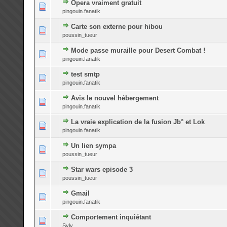
Opera vraiment gratuit
0 Votes - 0 sur 5 en moyenne
1
2
3
4
5
pingouin.fanatik
Carte son externe pour hibou
0 Votes - 0 sur 5 en moyenne
1
2
3
4
5
poussin_tueur
Mode passe muraille pour Desert Combat !
0 Votes - 0 sur 5 en moyenne
1
2
3
4
5
pingouin.fanatik
test smtp
0 Votes - 0 sur 5 en moyenne
1
2
3
4
5
pingouin.fanatik
Avis le nouvel hébergement
0 Votes - 0 sur 5 en moyenne
1
2
3
4
5
pingouin.fanatik
La vraie explication de la fusion Jb° et Lok
0 Votes - 0 sur 5 en moyenne
1
2
3
4
5
pingouin.fanatik
Un lien sympa
0 Votes - 0 sur 5 en moyenne
1
2
3
4
5
poussin_tueur
Star wars episode 3
0 Votes - 0 sur 5 en moyenne
1
2
3
4
5
poussin_tueur
Gmail
0 Votes - 0 sur 5 en moyenne
1
2
3
4
5
pingouin.fanatik
Comportement inquiétant
0 Votes - 0 sur 5 en moyenne
1
2
3
4
5
Sylv