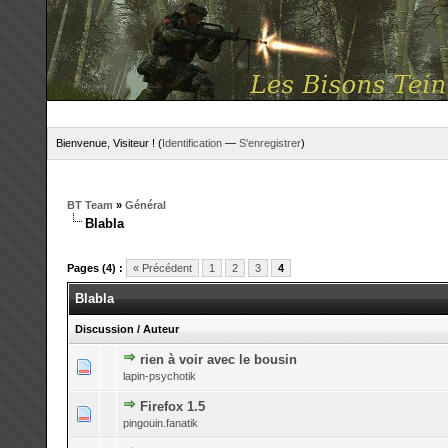
Bienvenue, Visiteur ! (
Identification
—
S'enregistrer
)
BT Team
»
Général
Blabla
Pages (4) :
« Précédent
1
2
3
4
Blabla
Discussion
/
Auteur
rien à voir avec le bousin
0 Votes - 0 sur 5 en moyenne
1
2
3
4
5
lapin-psychotik
Firefox 1.5
0 Votes - 0 sur 5 en moyenne
1
2
3
4
5
pingouin.fanatik