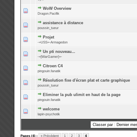
WoW Overview
0 Votes - 0 sur 5 en moyenne
1
2
3
4
5
Dragon.Pacifik
assistance à distance
0 Votes - 0 sur 5 en moyenne
1
2
3
4
5
poussin_tueur
Projet
0 Votes - 0 sur 5 en moyenne
1
2
3
4
5
-=USS=-Armagedon
Un pti nouveau...
0 Votes - 0 sur 5 en moyenne
1
2
3
4
5
-=[WarGamer]=-
Citroen C4
0 Votes - 0 sur 5 en moyenne
1
2
3
4
5
pingouin.fanatik
Résolution fixe d'écran plat et carte graphique
0 Votes - 0 sur 5 en moyenne
1
2
3
4
5
poussin_tueur
Eliminer la pub ulimit en haut de la page
0 Votes - 0 sur 5 en moyenne
1
2
3
4
5
pingouin.fanatik
welcome
0 Votes - 0 sur 5 en moyenne
1
2
3
4
5
lapin-psychotik
Pages (4) :
« Précédent
1
2
3
4