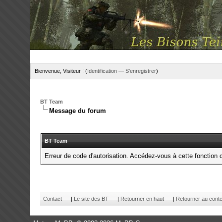
Bienvenue, Visiteur ! (
Identification
—
S'enregistrer
)
BT Team
Message du forum
BT Team
Erreur de code d'autorisation. Accédez-vous à cette fonction c
Contact
|
Le site des BT
|
Retourner en haut
|
Retourner au cont