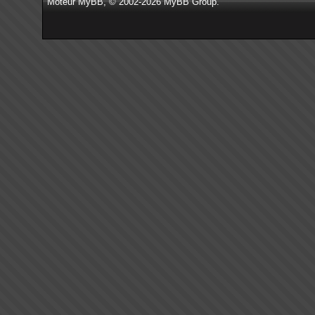
Moteur
MyBB
, © 2002-2026
MyBB Group
.