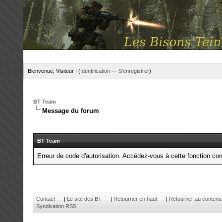
Bienvenue, Visiteur ! (
Identification
—
S'enregistrer
)
BT Team
Message du forum
BT Team
Erreur de code d'autorisation. Accédez-vous à cette fonction corr
Contact
|
Le site des BT
|
Retourner en haut
|
Retourner au contenu
Syndication RSS