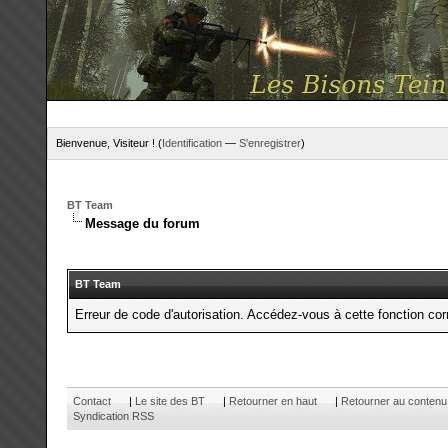
Bienvenue, Visiteur ! (
Identification
—
S'enregistrer
)
BT Team
Message du forum
BT Team
Erreur de code d'autorisation. Accédez-vous à cette fonction corr
Contact
|
Le site des BT
|
Retourner en haut
|
Retourner au contenu
Syndication RSS