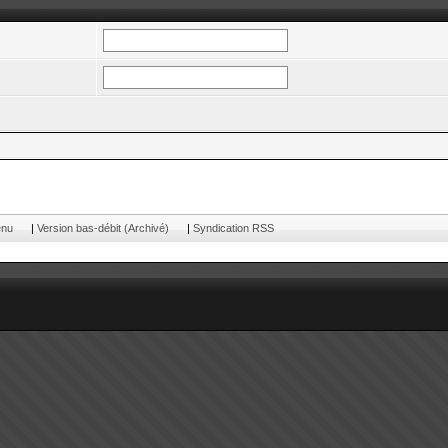
enu
|
Version bas-débit (Archivé)
|
Syndication RSS