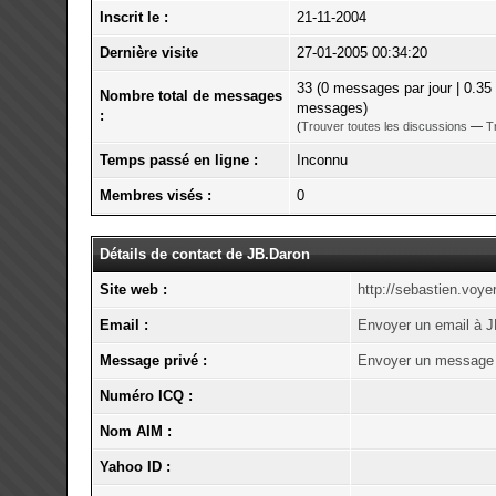
Inscrit le :
21-11-2004
Dernière visite
27-01-2005 00:34:20
33 (0 messages par jour | 0.35
Nombre total de messages
messages)
:
(
Trouver toutes les discussions
—
T
Temps passé en ligne :
Inconnu
Membres visés :
0
Détails de contact de JB.Daron
Site web :
http://sebastien.voyer.
Email :
Envoyer un email à J
Message privé :
Envoyer un message 
Numéro ICQ :
Nom AIM :
Yahoo ID :