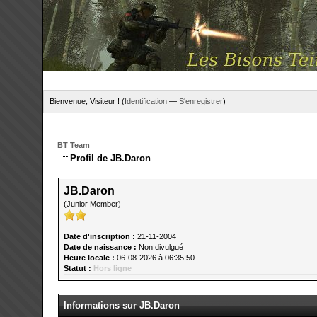
Bienvenue, Visiteur ! (
Identification
—
S'enregistrer
)
BT Team
Profil de JB.Daron
JB.Daron
(Junior Member)
Date d'inscription :
21-11-2004
Date de naissance :
Non divulgué
Heure locale :
06-08-2026 à 06:35:50
Statut :
Hors ligne
Informations sur JB.Daron