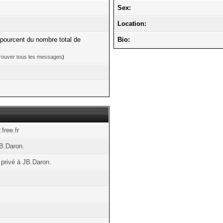
Sex:
Location:
 pourcent du nombre total de
Bio:
rouver tous les messages
)
free.fr
B.Daron.
privé à JB.Daron.