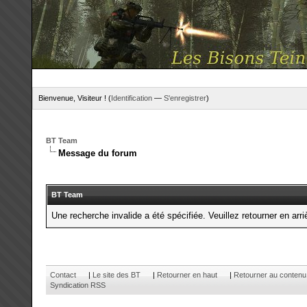
Bienvenue, Visiteur ! (
Identification
—
S'enregistrer
)
BT Team
Message du forum
BT Team
Une recherche invalide a été spécifiée. Veuillez retourner en arri
Contact
|
Le site des BT
|
Retourner en haut
|
Retourner au contenu
Syndication RSS