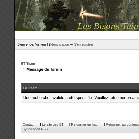
Bienvenue, Visiteur ! (
Identification
—
S'enregistrer
)
BT Team
Message du forum
BT Team
Une recherche invalide a été spécifiée. Veuillez retourner en arri
Contact
|
Le site des BT
|
Retourner en haut
|
Retourner au contenu
Syndication RSS