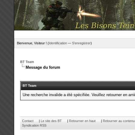
Bienvenue, Visiteur ! (
Identification
—
S'enregistrer
)
BT Team
Message du forum
BT Team
Une recherche invalide a été spécifiée. Veuillez retourner en arri
Contact
|
Le site des BT
|
Retourner en haut
|
Retourner au contenu
Syndication RSS