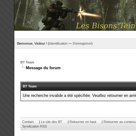
Bienvenue, Visiteur ! (
Identification
—
S'enregistrer
)
BT Team
Message du forum
BT Team
Une recherche invalide a été spécifiée. Veuillez retourner en arri
Contact
|
Le site des BT
|
Retourner en haut
|
Retourner au contenu
Syndication RSS