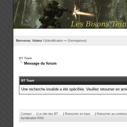
Bienvenue, Visiteur ! (
Identification
—
S'enregistrer
)
BT Team
Message du forum
BT Team
Une recherche invalide a été spécifiée. Veuillez retourner en arri
Contact
|
Le site des BT
|
Retourner en haut
|
Retourner au contenu
Syndication RSS