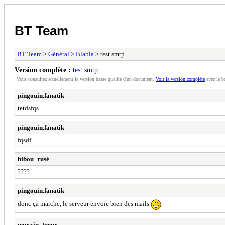
BT Team
BT Team
>
Général
>
Blabla
> test smtp
Version complète :
test smtp
Vous consultez actuellement la version basse qualité d'un document.
Voir la version complète
avec le b
pingouin.fanatik
tetdsfqs
pingouin.fanatik
fqsdf
hibou_rusé
????
pingouin.fanatik
donc ça marche, le serveur envoie bien des mails
poussin_tueur