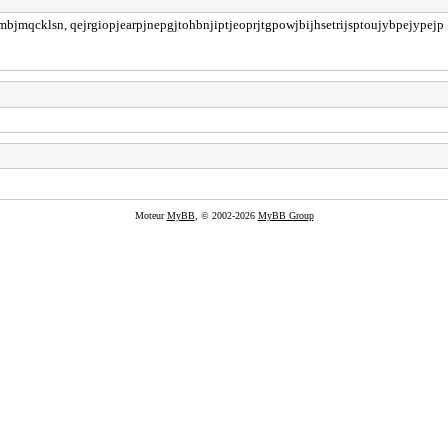
jmqcklsn, qejrgiopjearpjnepgjtohbnjiptjeoprjtgpowjbijhsetrijsptoujybpejypejp
Moteur
MyBB
, © 2002-2026
MyBB Group