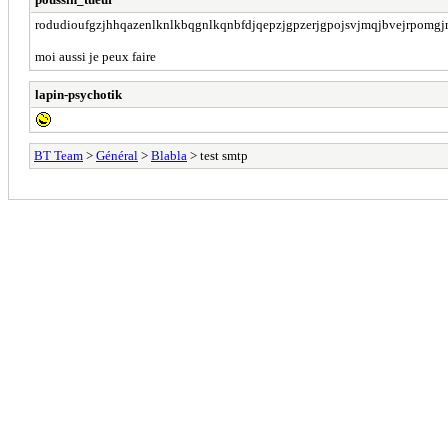
rodudioufgzjhhqazenlknlkbqgnlkqnbfdjqepzjgpzerjgpojsvjmqjbvejrpomgjmb
moi aussi je peux faire
lapin-psychotik
BT Team
>
Général
>
Blabla
> test smtp